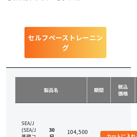
セルフペーストレーニン
グ
税込
製品名
期間
価格
SEA/J
(SEA/J
30
104,500
基礎コ
日