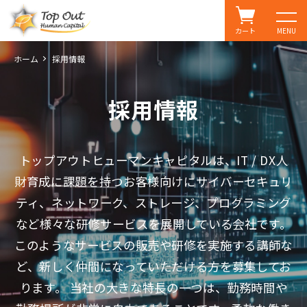
カート
MENU
ホーム
採用情報
採用情報
トップアウトヒューマンキャピタルは、IT / DX人
財育成に課題を持つお客様向けにサイバーセキュリ
ティ、ネットワーク、ストレージ、プログラミング
など様々な研修サービスを展開している会社です。
このようなサービスの販売や研修を実施する講師な
ど、新しく仲間になっていただける方を募集してお
ります。 当社の大きな特長の一つは、勤務時間や