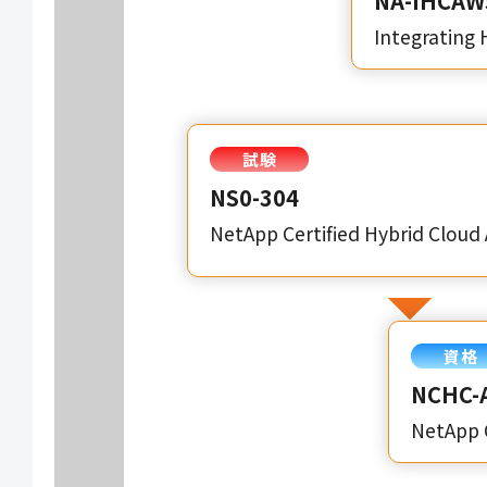
NA-IHCAW
Integrating
試験
NS0-304
NetApp Certified Hybrid Cloud
資格
NCHC-
NetApp C