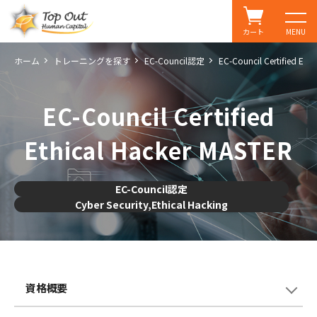
カート
MENU
ホーム
トレーニングを探す
EC-Council認定
EC-Council Certified Eth
EC-Council Certified
Ethical Hacker MASTER
EC-Council認定
Cyber Security,Ethical Hacking
資格概要