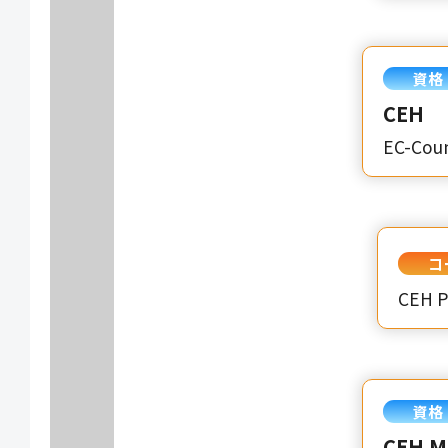
資格
CEH
EC-Coun
コ
CEH 
資格
CEH M