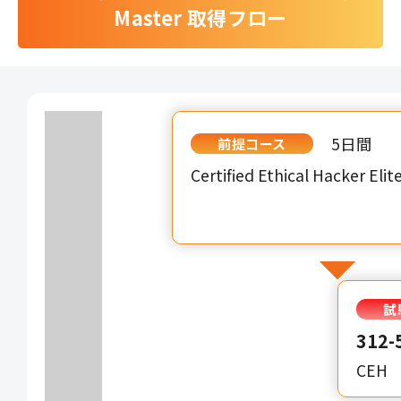
Master 取得フロー
5日間
前提コース
Certified Ethical Hacker Elit
試
312-
CEH