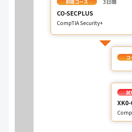
3日間
前提コース
CO-SECPLUS
CompTIA Security+
コ
試
XK0-
CompT