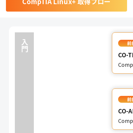
CompTIA Linux+ 取得フロー
入門
前
CO-
CompT
前
CO-A
CompT