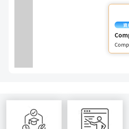
資
Comp
CompT