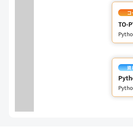
コ
TO-
Pyth
資
Pyth
Pyt