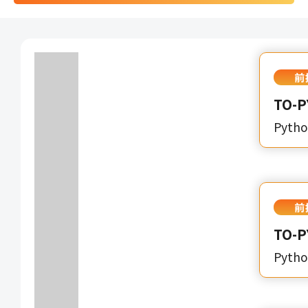
前
TO-
Pyth
前
TO-
Pyth