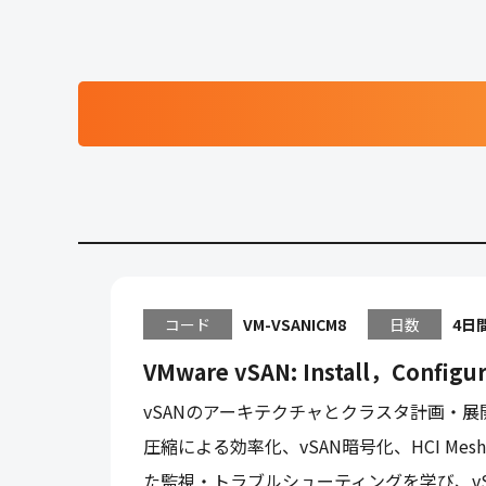
コード
VM-VSANICM8
日数
4日
VMware vSAN: Install，Configu
vSANのアーキテクチャとクラスタ計画・
圧縮による効率化、vSAN暗号化、HCI Mes
た監視・トラブルシューティングを学び、v