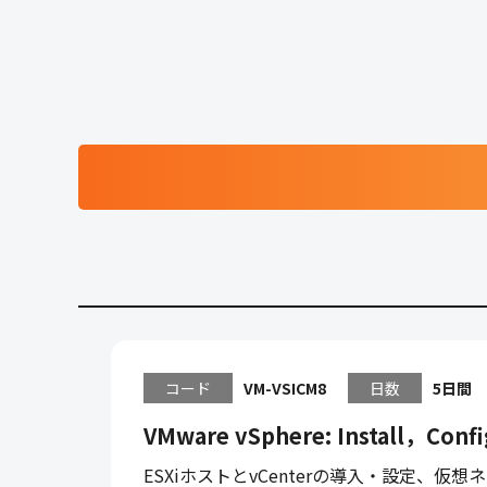
コード
VM-VSICM8
日数
5日間
VMware vSphere: Install，Conf
ESXiホストとvCenterの導入・設定