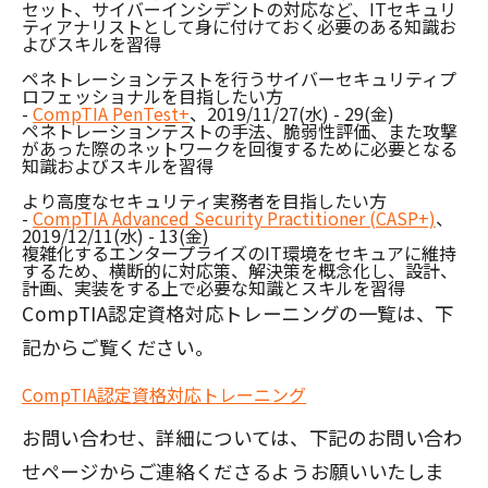
セット、サイバーインシデントの対応など、ITセキュリ
ティアナリストとして身に付けておく必要のある知識お
よびスキルを習得
ペネトレーションテストを行うサイバーセキュリティプ
ロフェッショナルを目指したい方
-
CompTIA PenTest+
、2019/11/27(水) - 29(金)
ペネトレーションテストの手法、脆弱性評価、また攻撃
があった際のネットワークを回復するために必要となる
知識およびスキルを習得
より高度なセキュリティ実務者を目指したい方
-
CompTIA Advanced Security Practitioner (CASP+)
、
2019/12/11(水) - 13(金)
複雑化するエンタープライズのIT環境をセキュアに維持
するため、横断的に対応策、解決策を概念化し、設計、
計画、実装をする上で必要な知識とスキルを習得
CompTIA認定資格対応トレーニングの一覧は、下
記からご覧ください。
CompTIA認定資格対応トレーニング
お問い合わせ、詳細については、下記のお問い合わ
せページからご連絡くださるようお願いいたしま