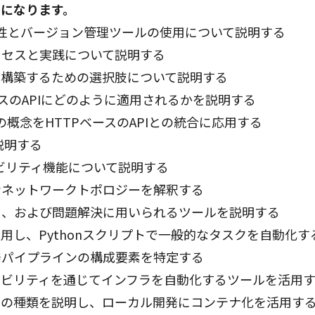
になります。
要性とバージョン管理ツールの使用について説明する
ロセスと実践について説明する
し構築するための選択肢について説明する
スのAPIにどのように適用されるかを説明する
r（REST）の概念をHTTPベースのAPIとの統合に応用する
説明する
マビリティ機能について説明する
なネットワークトポロジーを解釈する
用、および問題解決に用いられるツールを説明する
し、Pythonスクリプトで一般的なタスクを自動化す
発パイプラインの構成要素を特定する
マビリティを通じてインフラを自動化するツールを活用
トの種類を説明し、ローカル開発にコンテナ化を活用す