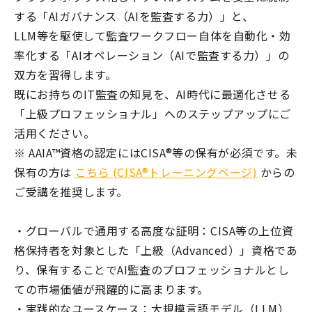
する「AIガバナンス（AIを監査する力）」と、
LLM等を駆使して監査ワークフロー自体を自動化・効
率化する「AIオペレーション（AIで監査する力）」の
双方を習得します。
既にお持ちのIT監査の知見を、AI時代に最適化させる
「上級プロフェッショナル」へのステップアップにご
活用ください。
※ AAIA™資格の認定にはCISA®等の保有が必須です。未
保有の方は
こちら (CISA®トレーニングページ)
からの
ご受講を推奨します。
・グローバルで通用する高度な証明：CISA等の上位資
格保持者を対象とした「上級（Advanced）」資格であ
り、保有することでAI監査のプロフェッショナルとし
ての市場価値が飛躍的に高まります。
・実践的なユースケース：大規模言語モデル（LLM）