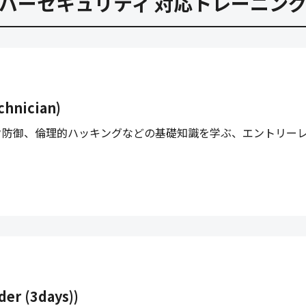
バーセキュリティ 対応トレーニン
chnician)
ク防御、倫理的ハッキングなどの基礎知識を学ぶ、エントリー
er (3days))