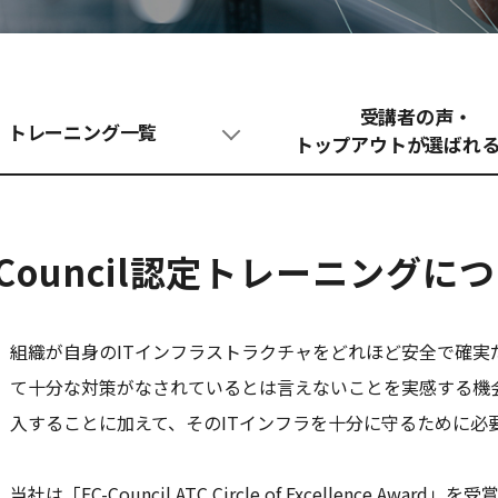
受講者の声・
トレーニング一覧
トップアウトが選ばれ
-Council認定トレーニングに
組織が自身のITインフラストラクチャをどれほど安全で確実
て十分な対策がなされているとは言えないことを実感する機
入することに加えて、そのITインフラを十分に守るために必
当社は「EC-Council ATC Circle of Excellence A